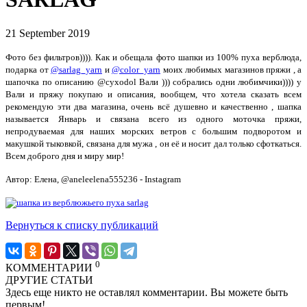
21 September 2019
Фото без фильтров)))). Как и обещала фото шапки из 100% пуха верблюда,
подарка от
@sarlag_yarn
и
@color_yarn
моих любимых магазинов пряжи , а
шапочка по описанию @cyxodol Вали ))) собрались одни любимчики)))) у
Вали и пряжу покупаю и описания, вообщем, что хотела сказать всем
рекомендую эти два магазина, очень всё душевно и качественно , шапка
называется Январь и связана всего из одного моточка пряжи,
непродуваемая для наших морских ветров с большим подворотом и
макушкой тыковкой, связана для мужа , он её и носит дал только сфоткаться.
Всем доброго дня и миру мир!
Автор: Елена, @aneleelena555236 - Instagram
Вернуться к списку публикаций
0
КОММЕНТАРИИ
ДРУГИЕ СТАТЬИ
Здесь еще никто не оставлял комментарии. Вы можете быть
первым!