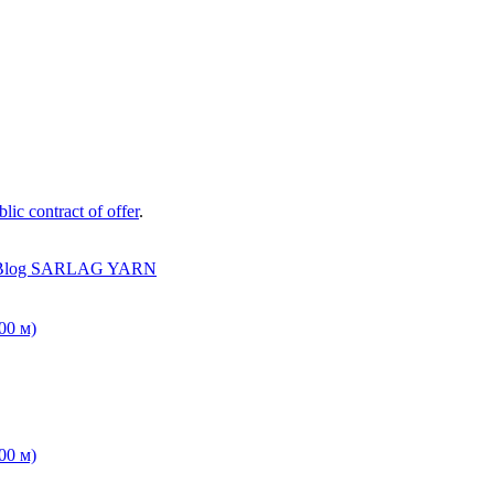
lic contract of offer
.
Blog SARLAG YARN
00 м)
00 м)