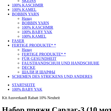
SKEINS
100% KASCHMIR
100% KAMEL
BOBBIN YARN
Назад
BOBBIN YARN
100% KASCHMIR
100% BABY YAK
100% KAMEL
FASER
FERTIGE PRODUKTE* *
Назад
FERTIGE PRODUKTE* *
FÜR GESUNDHEIT
FAUSTHANDSCHUH UND HANDSCHUHE
DECKE
ШАЛИ И ШАРФЫ
SCHEMEN DES STRICKENS UND ANDERES
STARTSEITE
100% BABY YAK
Kit
Ausverkauft
Rabatt 10%
Neuheit
Набор пряжи Сарлаг-3 (10 мотко