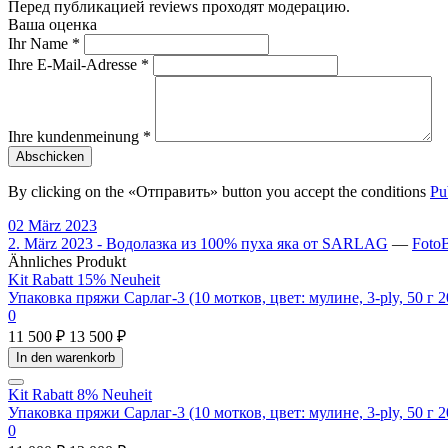
Перед публикацией reviews проходят модерацию.
Ваша оценка
Ihr Name
*
Ihre E-Mail-Adresse
*
Ihre kundenmeinung
*
Abschicken
By clicking on the «Отправить» button you accept the conditions
Pub
02 März 2023
2. März 2023 - Водолазка из 100% пуха яка от SARLAG
—
Foto
Ähnliches Produkt
Kit
Rabatt 15%
Neuheit
Упаковка пряжи Сарлаг-3 (10 мотков, цвет: мулине, 3-ply, 50 г 2
0
11 500 ₽
13 500 ₽
In den warenkorb
Kit
Rabatt 8%
Neuheit
Упаковка пряжи Сарлаг-3 (10 мотков, цвет: мулине, 3-ply, 50 г 2
0