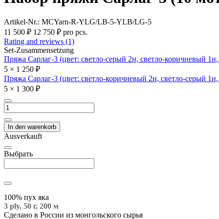
Artikel-Nr.:
MCYarn-R-YLG/LB-5-YLB/LG-5
11 500 ₽
12 750 ₽
pro pcs.
Rating and reviews (1)
Set-Zusammensetzung
Пряжа Сарлаг-3 (цвет: светло-серый 2н, светло-коричневый 1н, 
5 × 1 250 ₽
Пряжа Сарлаг-3 (цвет: светло-коричневый 2н, светло-серый 1н, 
5 × 1 300 ₽
In den warenkorb
Ausverkauft
Выбрать
100% пух яка
3 ply, 50 г, 200 м
Сделано в России из монгольского сырья