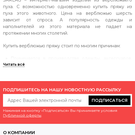
SARLAG – интернет-магазин изделий из верблюжьего
пуха. С возможностью одновременно купить пряжу из
пуха этого животного. Цена на верблюжью шерсть
зависит от спроса. А популярность одежды и
наполнителей из этого материала не падает на
протяжении многих столетий.
Купить верблюжью пряжу стоит по многим причинам:
Применяется в производстве одежды, аксессуаров,
постельных принадлежностей. Активно применяется в
качестве наполнителей для одеял и подушек.
Шерсть верблюда намного прочнее овечьего аналога.
Но одновременно и в два раза легче!
ПОДПИШИТЕСЬ НА НАШУ НОВОСТНУЮ РАССЫЛКУ
Особенность волосков – они полые внутри. Это делает
ПОДПИСАТЬСЯ
их легкими и повышает теплоизоляционные свойства.
Доказательства? Их могут предоставить космонавты и
Нажимая на кнопку «Подписаться» Вы принимаете условия
моряки дальнего плаванья, которые носят именно
Публичной оферты
.
такую одежду!
Контакт с кожей не вызывает отрицательных
О КОМПАНИИ