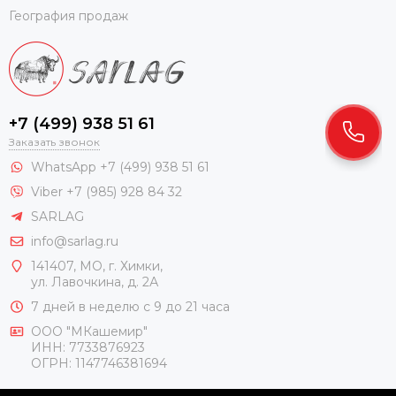
География продаж
+7 (499) 938 51 61
Заказать звонок
WhatsApp +7 (499) 938 51 61
Viber +7 (985) 928 84 32
SARLAG
info@sarlag.ru
141407, МО, г. Химки,
ул. Лавочкина, д. 2А
7 дней в неделю с 9 до 21 часа
ООО "МКашемир"
ИНН: 7733876923
ОГРН: 1147746381694