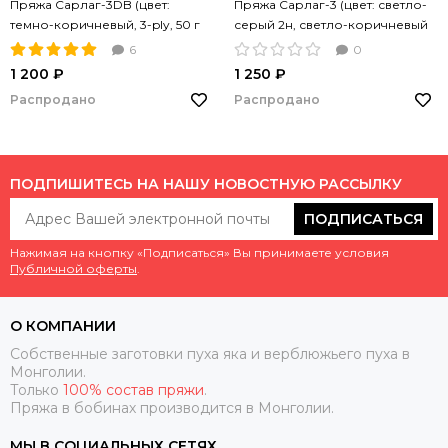
Пряжа Сарлаг-3DB (цвет:
Пряжа Сарлаг-3 (цвет: светло-
темно-коричневый, 3-ply, 50 г
серый 2н, светло-коричневый
200 м)
1н, 50 г 200 м)
6
0
1 200 ₽
1 250 ₽
Распродано
Распродано
ПОДПИШИТЕСЬ НА НАШУ НОВОСТНУЮ РАССЫЛКУ
ПОДПИСАТЬСЯ
Нажимая на кнопку «Подписаться» Вы принимаете условия
Публичной оферты
.
О КОМПАНИИ
Собственные заготовки пуха яка и верблюжьего пуха в
Монголии.
Только
100% состав пряжи
.
Пряжа в бобинах производится в Монголии.
МЫ В СОЦИАЛЬНЫХ СЕТЯХ