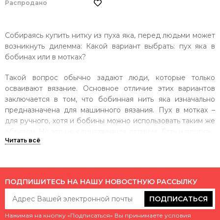
Распродано
Собираясь купить нитку из пуха яка, перед людьми может
возникнуть дилемма: Какой вариант выбрать: пух яка в
бобинах или в мотках?
Такой вопрос обычно задают люди, которые только
осваивают вязание. Основное отличие этих вариантов
заключается в том, что бобинная нить яка изначально
предназначена для машинного вязания. Пух в мотках –
для ручного, хотя и бобины можно использовать таким же
образом. Но это не единственное отличие. Есть и другие:
Бобинная пряжа идентична по составу, но тоньше;
По цене такой вариант более доступный, если
сравнивать его со стоимостью аналогичного товара в
ПОДПИШИТЕСЬ НА НАШУ НОВОСТНУЮ РАССЫЛКУ
мотках.
ПОДПИСАТЬСЯ
Все остальные качества – идентичные. Поэтому
Нажимая на кнопку «Подписаться» Вы принимаете условия
рекомендуется изначально понять, каким именно образом