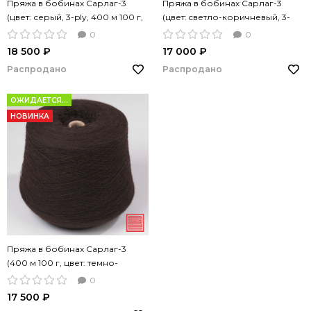
Пряжа в бобинах Сарлаг-3
Пряжа в бобинах Сарлаг-3
(цвет: серый, 3-ply, 400 м 100 г,
(цвет: cветло-коричневый, 3-
Nm 12/3)
ply, 400 м 100 г, Nm 12/3)
0
0
18 500 ₽
17 000 ₽
Распродано
Распродано
ОЖИДАЕТСЯ...
НОВИНКА
Пряжа в бобинах Сарлаг-3
(400 м 100 г, цвет: темно-
коричневый, 3-ply, пряжа Nm
0
12/3)
17 500 ₽