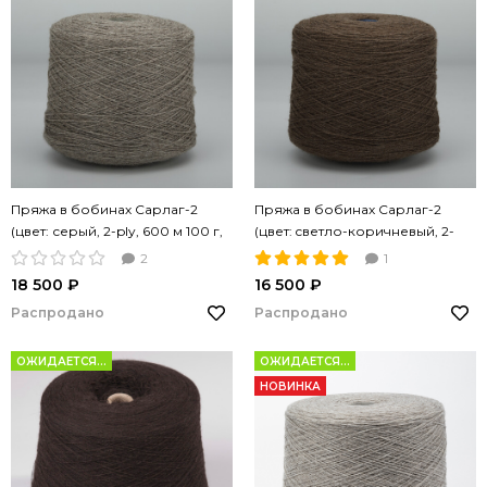
Пряжа в бобинах Сарлаг-2
Пряжа в бобинах Сарлаг-2
(цвет: серый, 2-ply, 600 м 100 г,
(цвет: cветло-коричневый, 2-
Nm 12/2)
ply, 600 м 100 г, Nm 12/2)
2
1
18 500 ₽
16 500 ₽
Распродано
Распродано
ОЖИДАЕТСЯ...
ОЖИДАЕТСЯ...
НОВИНКА