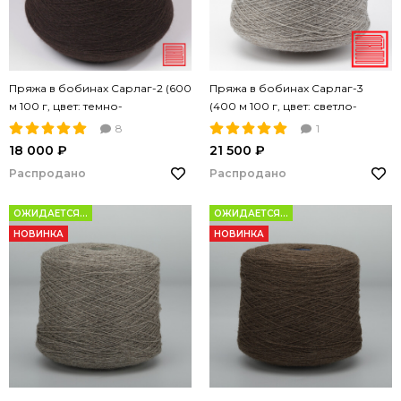
Пряжа в бобинах Сарлаг-2 (600
Пряжа в бобинах Сарлаг-3
м 100 г, цвет: темно-
(400 м 100 г, цвет: светло-
коричневый, 2-ply, пряжа Nm
серый, 3-ply,Nm 12/3)
8
1
12/2)
18 000 ₽
21 500 ₽
Распродано
Распродано
ОЖИДАЕТСЯ...
ОЖИДАЕТСЯ...
НОВИНКА
НОВИНКА