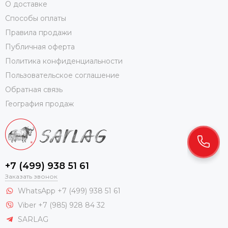
О доставке
смешивать нити при машинной или ручной обработке,
Способы оплаты
добиваясь интересных, необычных сочетаний.
Правила продажи
Компания SARLAG более 10 лет занимается
Публичная оферта
собственными заготовками на территории Монголии. Это
Политика конфиденциальности
гарантирует не только качество и стопроцентный состав
продукции, но и ее доступность для каждого
Пользовательское соглашение
заинтересованного в пухе человека.
Обратная связь
География продаж
+7 (499) 938 51 61
Заказать звонок
WhatsApp +7 (499) 938 51 61
Viber +7 (985) 928 84 32
SARLAG