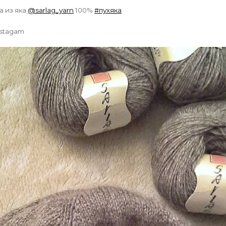
а из яка
@sarlag_yarn
100%
#пухяка
nstagam