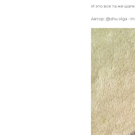
И это все та же шапк
Автор: @shu.olga - I