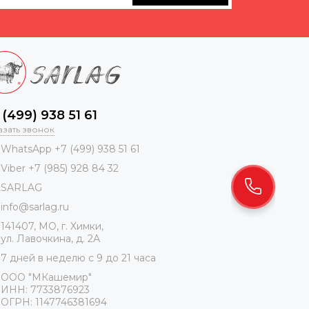
 (499) 938 51 61
азать звонок
WhatsApp +7 (499) 938 51 61
Viber +7 (985) 928 84 32
SARLAG
info@sarlag.ru
141407, МО, г. Химки,
ул. Лавочкина, д. 2А
7 дней в неделю с 9 до 21 часа
ООО "МКашемир"
ИНН: 7733876923
ОГРН: 1147746381694