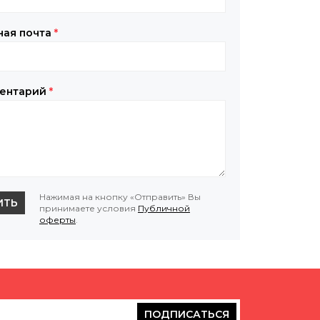
ная почта
*
ентарий
*
Нажимая на кнопку «Отправить» Вы
ИТЬ
принимаете условия
Публичной
оферты
.
ПОДПИСАТЬСЯ