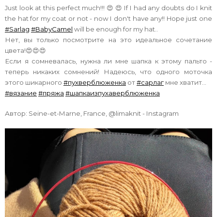
Just look at this perfect much!!! 😍 😍 If I had any doubts do I knit
the hat for my coat or not - now I don't have any!! Hope just one
#Sarlag
#BabyCamel
will be enough for my hat..
Нет, вы только посмотрите на это идеальное сочетание
цвета!😍😍😍
Если я сомневалась, нужна ли мне шапка к этому пальто -
теперь никаких сомнений! Надеюсь, что одного моточка
этого шикарного
#пухверблюженка
от
#сарлаг
мне хватит...
#вязание
#пряжа
#шапкаизпухаверблюженка
Автор: Seine-et-Marne, France, @limaknit - Instagram