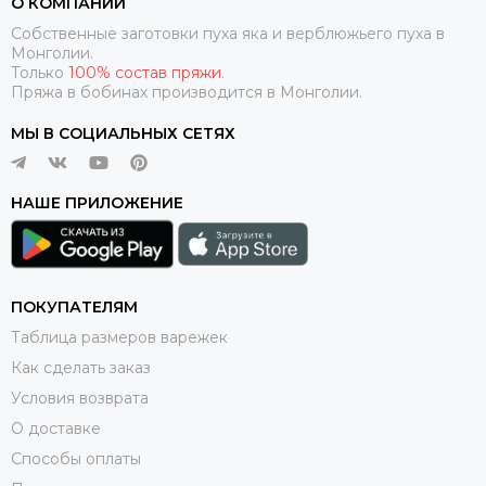
О КОМПАНИИ
Собственные заготовки пуха яка и верблюжьего пуха в
Монголии.
Только
100% состав пряжи
.
Пряжа в бобинах производится в Монголии.
МЫ В СОЦИАЛЬНЫХ СЕТЯХ
НАШЕ ПРИЛОЖЕНИЕ
ПОКУПАТЕЛЯМ
Таблица размеров варежек
Как сделать заказ
Условия возврата
О доставке
Способы оплаты