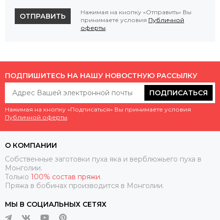
Нажимая на кнопку «Отправить» Вы
ОТПРАВИТЬ
принимаете условия
Публичной
оферты
.
ПОДПИШИТЕСЬ НА НАШУ НОВОСТНУЮ РАССЫЛКУ
ПОДПИСАТЬСЯ
Нажимая на кнопку «Подписаться» Вы принимаете условия
Публичной оферты
.
О КОМПАНИИ
Собственные заготовки пуха яка и верблюжьего пуха в
Монголии.
Только
100% состав пряжи
.
Пряжа в бобинах производится в Монголии.
МЫ В СОЦИАЛЬНЫХ СЕТЯХ