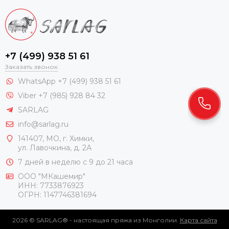
+7 (499) 938 51 61
Заказать звонок
WhatsApp +7 (499) 938 51 61
Viber +7 (985) 928 84 32
SARLAG
info@sarlag.ru
141407, МО, г. Химки,
ул. Лавочкина, д. 2А
7 дней в неделю с 9 до 21 часа
ООО "МКашемир"
ИНН: 7733876923
ОГРН: 1147746381694
2026 © SARLAG® - настоящая пряжа из Монголии.
Карта сайта