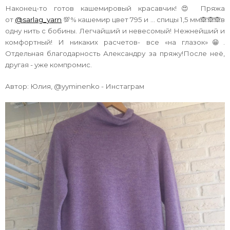
Наконец-то готов кашемировый красавчик!😍 Пряжа
от
@sarlag_yarn
💯% кашемир цвет 795 и ... спицы 1,5 мм🙈🙈🙈в
одну нить с бобины. Легчайший и невесомый! Нежнейший и
комфортный! И никаких расчетов- все «на глазок»😁.
Отдельная благодарность Александру за пряжу!После неё,
другая - уже компромис.
Автор: Юлия, @yyminenko - Инстаграм