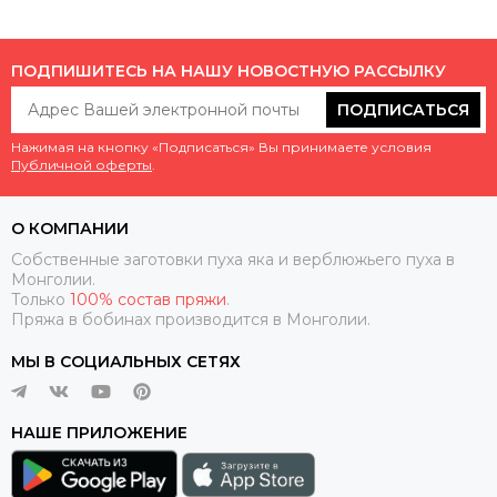
ПОДПИШИТЕСЬ НА НАШУ НОВОСТНУЮ РАССЫЛКУ
ПОДПИСАТЬСЯ
Нажимая на кнопку «Подписаться» Вы принимаете условия
Публичной оферты
.
О КОМПАНИИ
Собственные заготовки пуха яка и верблюжьего пуха в
Монголии.
Только
100% состав пряжи
.
Пряжа в бобинах производится в Монголии.
МЫ В СОЦИАЛЬНЫХ СЕТЯХ
НАШЕ ПРИЛОЖЕНИЕ