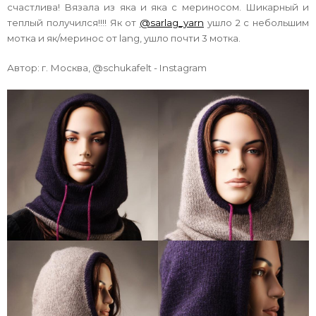
счастлива! Вязала из яка и яка с мериносом. Шикарный и
теплый получился!!!! Як от
@sarlag_yarn
ушло 2 с небольшим
мотка и як/меринос от lang, ушло почти 3 мотка.
Автор:
г. Москва, @schukafelt - Instagram