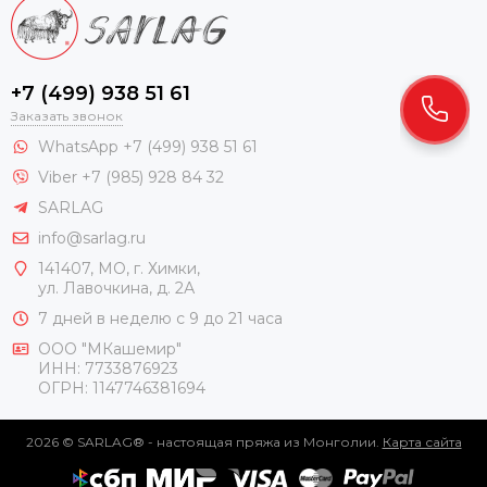
+7 (499) 938 51 61
Заказать звонок
WhatsApp +7 (499) 938 51 61
Viber +7 (985) 928 84 32
SARLAG
info@sarlag.ru
141407, МО, г. Химки,
ул. Лавочкина, д. 2А
7 дней в неделю с 9 до 21 часа
ООО "МКашемир"
ИНН: 7733876923
ОГРН: 1147746381694
2026 © SARLAG® - настоящая пряжа из Монголии.
Карта сайта