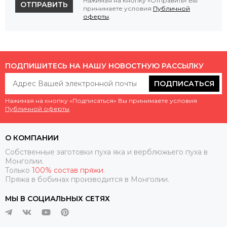
Нажимая на кнопку «Отправить» Вы
ОТПРАВИТЬ
принимаете условия
Публичной
оферты
.
ПОДПИШИТЕСЬ НА НАШУ НОВОСТНУЮ РАССЫЛКУ
ПОДПИСАТЬСЯ
Нажимая на кнопку «Подписаться» Вы принимаете условия
Публичной оферты
.
О КОМПАНИИ
Собственные заготовки пуха яка и верблюжьего пуха в
Монголии.
Только
100% состав пряжи
.
Пряжа в бобинах производится в Монголии.
МЫ В СОЦИАЛЬНЫХ СЕТЯХ