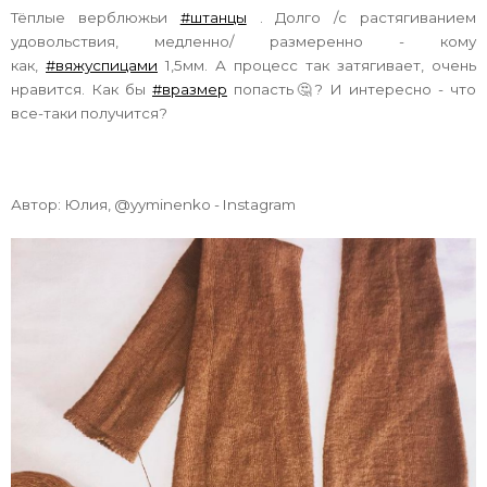
Тёплые верблюжьи
#штанцы
. Долго /с растягиванием
удовольствия, медленно/ размеренно - кому
как,
#вяжуспицами
1,5мм. А процесс так затягивает, очень
нравится. Как бы
#вразмер
попасть🤔? И интересно - что
все-таки получится?
Автор: Юлия, @yyminenko - Instagram