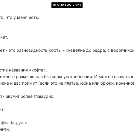
18 ЯНВАРЯ 2023
о, что у меня есть.
кет.
ет - это разновидность кофты - «изделие до бедра, с воротнико
отив названия «кофта».
немного размылось в бытовом употреблении. И можно назвать 
жке и вас поймут (если это не платье, юбка или брюки, конечно)
т» звучит более гламурно.
ет.
@sarlag_yarn
нити.