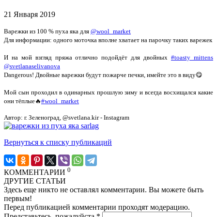
21 Января 2019
Варежки из 100 % пуха яка для
@wool_market
Для информации: одного моточка вполне хватает на парочку таких варежек
И на мой взгляд пряжа отлично подойдёт для двойных
#toasty_mittens
@svetlanaselivanova
Dangerous! Двойные варежки будут пожарче печки, имейте это в виду😋
Мой сын проходил в одинарных прошлую зиму и всегда восхищался какие
они тёплые🔥
#wool_market
Автор: г. Зеленоград, @svetlana.kir - Instagram
Вернуться к списку публикаций
0
КОММЕНТАРИИ
ДРУГИЕ СТАТЬИ
Здесь еще никто не оставлял комментарии. Вы можете быть
первым!
Перед публикацией комментарии проходят модерацию.
Представьтесь, пожалуйста
*