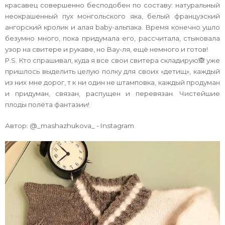
красавец совершенно бесподобен по составу: натуральный
неокрашенный пух монгольского яка, белый французский
ангорский кролик и алая baby-альпака. Время конечно ушло
безумно много, пока придумала его, рассчитала, стыковала
узор на свитере и рукаве, но Вау-ля, ещё немного и готов!
P.S. Кто спрашивал, куда я все свои свитера складирую🙈 уже
пришлось выделить целую полку для своих «детищ», каждый
из них мне дорог, т к ни один не штамповка, каждый продуман
и придуман, связан, распущен и перевязан. Чистейшие
плоды полёта фантазии!
Автор: @_mashazhukova_ - Instagram