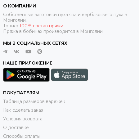
О КОМПАНИИ
Собственные заготовки пуха яка и верблюжьего пуха в
Монголии.
Только
100% состав пряжи
.
Пряжа в бобинах производится в Монголии.
МЫ В СОЦИАЛЬНЫХ СЕТЯХ
НАШЕ ПРИЛОЖЕНИЕ
ПОКУПАТЕЛЯМ
Таблица размеров варежек
Как сделать заказ
Условия возврата
О доставке
Способы оплаты