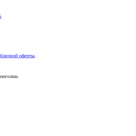
G
бличной оферты
.
Монголии.