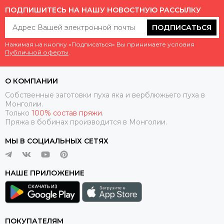
ПОДПИШИТЕСЬ НА НАШУ НОВОСТНУЮ РАССЫЛКУ
ПОДПИСАТЬСЯ
Нажимая на кнопку «Подписаться» Вы принимаете условия
Публичной оферты
.
О КОМПАНИИ
Собственные заготовки пуха яка и верблюжьего пуха в
Монголии.
Только
100% состав пряжи
.
Пряжа в бобинах производится в Монголии.
МЫ В СОЦИАЛЬНЫХ СЕТЯХ
НАШЕ ПРИЛОЖЕНИЕ
ПОКУПАТЕЛЯМ