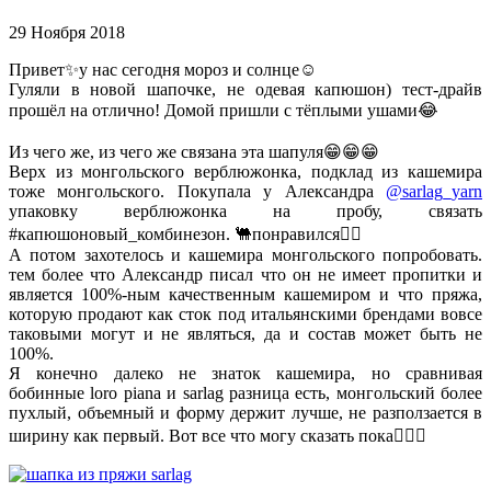
29 Ноября 2018
Привет✨у нас сегодня мороз и солнце☺️
Гуляли в новой шапочке, не одевая капюшон) тест-драйв
прошёл на отлично! Домой пришли с тёплыми ушами😂
⠀
Из чего же, из чего же связана эта шапуля😁😁😁
Верх из монгольского верблюжонка, подклад из кашемира
тоже монгольского. Покупала у Александра
@sarlag_yarn
упаковку верблюжонка на пробу, связать
#капюшоновый_комбинезон. 🐫понравился👍🏼
А потом захотелось и кашемира монгольского попробовать.
тем более что Александр писал что он не имеет пропитки и
является 100%-ным качественным кашемиром и что пряжа,
которую продают как сток под итальянскими брендами вовсе
таковыми могут и не являться, да и состав может быть не
100%.
Я конечно далеко не знаток кашемира, но сравнивая
бобинные loro piana и sarlag разница есть, монгольский более
пухлый, объемный и форму держит лучше, не разползается в
ширину как первый. Вот все что могу сказать пока🤷🏻‍♀️