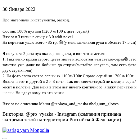
30 Января 2022
Про материалы, инструменты, расход.
Состав: 100% пух яка (1200 м/100 г, цвет: серый)
Вязала в 3 нити на спицах 3.0 addi novel.
На перчатки ушло всего - 35 гр. 🤗 (у меня маленькая рука в обхвате 17,5 см)
Я покупала 2 раза пух яка серого цвета, и вот что заметила:
1. Тактильно пряжа серого цвета мягче и волосатей чем светло-серая😁, это
заметно уже даже по бобинке до стирки(листайте карусель, там есть фото
двух серых яков)
2. На фото слева светло-серый як 1100м/100г. Справа серый як 1200м/100г.
Вязала и тот и другой в 2 и 3 нити. Так вот светло-серый не косит, а серый
косит в полотне. Для меня в этом нет ничего критичного, я вяжу перчатки и
шапки. Но вдруг кому-то это важно.
Вязала по описанию Маши @teplaya_and_masha #belgium_gloves
Виктория, @pro_vyazka - Instagram (компания признана
экстремистской на территории Российской Федерации)