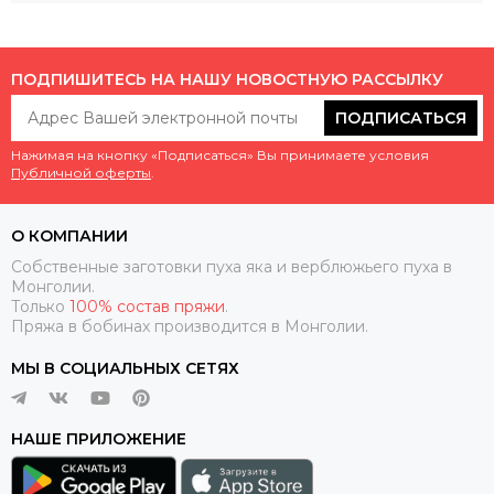
ПОДПИШИТЕСЬ НА НАШУ НОВОСТНУЮ РАССЫЛКУ
ПОДПИСАТЬСЯ
Нажимая на кнопку «Подписаться» Вы принимаете условия
Публичной оферты
.
О КОМПАНИИ
Собственные заготовки пуха яка и верблюжьего пуха в
Монголии.
Только
100% состав пряжи
.
Пряжа в бобинах производится в Монголии.
МЫ В СОЦИАЛЬНЫХ СЕТЯХ
НАШЕ ПРИЛОЖЕНИЕ