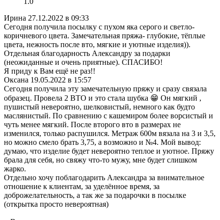
1.0
Ирина
27.12.2022 в 09:33
Сегодня получила посылку с пухом яка серого и светло-
коричневого цвета. Замечательная пряжа- глубокие, тёплые
цвета, нежность после вто, мягкие и уютные изделия)).
Отдельная благодарность Александру за подарки
(неожиданные и очень приятные). СПАСИБО!
Я приду к Вам ещё не раз!!
Оксана
19.05.2022 в 15:57
Сегодня получила эту замечательную пряжу и сразу связала
образец. Провела 2 ВТО и это стала шубка 😁 Он мягкий ,
пушистый невероятно, шелковистый, немного как будто
маслянистый. По сравнению с кашемиром более ворсистый и
чуть менее мягкий. После второго вто в размерах не
изменился, только распушился. Метраж 600м вязала на 3 и 3,5,
но можно смело брать 3,75, а возможно и №4. Мой вывод:
думаю, что изделие будет невероятно теплое и уютное. Пряжу
брала для себя, но свяжу что-то мужу, мне будет слишком
жарко.
Отдельно хочу поблагодарить Александра за внимательное
отношение к клиентам, за уделённое время, за
доброжелательность, а так же за подарочки в посылке
(открытка просто невероятная)