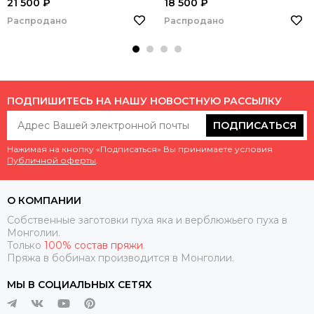
21 500 ₽
18 500 ₽
Распродано
Распродано
ПОДПИШИТЕСЬ НА НАШУ НОВОСТНУЮ РАССЫЛКУ
ПОДПИСАТЬСЯ
Нажимая на кнопку «Подписаться» Вы принимаете условия
Публичной оферты
.
О КОМПАНИИ
Собственные заготовки пуха яка и верблюжьего пуха в
Монголии.
Только
100% состав пряжи
.
Пряжа в бобинах производится в Монголии.
МЫ В СОЦИАЛЬНЫХ СЕТЯХ