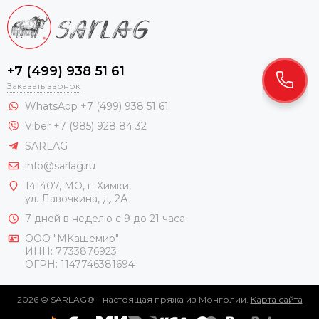
+7 (499) 938 51 61
Заказать звонок
WhatsApp +7 (499) 938 51 61
Viber +7 (985) 928 84 32
SARLAG
info@sarlag.ru
141407, МО, г. Химки,
ул. Лавочкина, д. 2А
7 дней в неделю с 9 до 21 часа
ООО "МКашемир"
ИНН: 7733876923
ОГРН: 1147746381694
2026 © SARLAG® - настоящая пряжа из Монголии.
Карта сайта