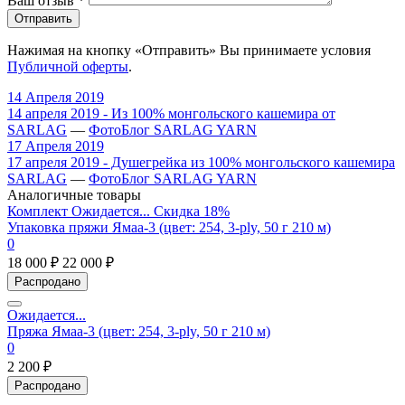
Ваш отзыв
*
Отправить
Нажимая на кнопку «Отправить» Вы принимаете условия
Публичной оферты
.
14 Апреля 2019
14 апреля 2019 - Из 100% монгольского кашемира от
SARLAG
—
ФотоБлог SARLAG YARN
17 Апреля 2019
17 апреля 2019 - Душегрейка из 100% монгольского кашемира
SARLAG
—
ФотоБлог SARLAG YARN
Аналогичные товары
Комплект
Ожидается...
Скидка 18%
Упаковка пряжи Ямаа-3 (цвет: 254, 3-ply, 50 г 210 м)
0
18 000 ₽
22 000 ₽
Распродано
Ожидается...
Пряжа Ямаа-3 (цвет: 254, 3-ply, 50 г 210 м)
0
2 200 ₽
Распродано