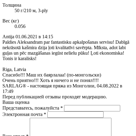
Толщина
50 г/210 м, 3-ply
Вес (кг)
0.056
Antija
01.06.2021 в 14:15
Paldies Aleksandram par fantastisku apkalpošanas servisu! Dabīgā
nekrāsotā kašmira dzija ļoti kvalitatīvi savērpta. Mīksta, adot labi
guļas un pēc mazgāšanas iegūst nelielu pūku! Ļoti ekonomiska!
Tonis ir karalisks!
Riga, Latvia
Спасибо!!! Маш их баярлалаа! (по-монгольски)
Очень приятно!!! Хоть я ничего и не понял!!!!
SARLAG® - настоящая пряжа из Монголии, 04.08.2022 в
17:49
Перед публикацией отзывы проходят модерацию.
Ваша оценка
Представьтесь, пожалуйста
*
Электронная почта
*