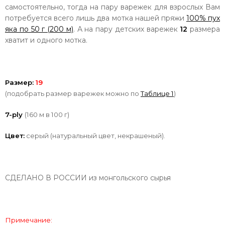
самостоятельно, тогда на пару варежек для взрослых Вам
потребуется всего лишь два мотка нашей пряжи
100% пух
яка по 50 г (200 м)
. А на пару детских варежек
12
размера
хватит и одного мотка.
Размер:
19
(подобрать размер варежек можно по
Таблице 1
)
7-ply
(160 м в 100 г)
Цвет:
серый
(натуральный цвет, некрашеный).
СДЕЛАНО В РОССИИ из монгольского сырья
Примечание: