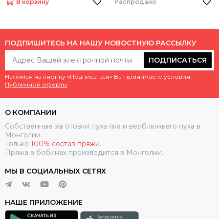
В корзину
Распродано
ПОДПИШИТЕСЬ НА НАШУ НОВОСТНУЮ РАССЫЛКУ
ПОДПИСАТЬСЯ
Нажимая на кнопку «Подписаться» Вы принимаете условия
Публичной оферты
.
О КОМПАНИИ
Собственные заготовки пуха яка и верблюжьего пуха в
Монголии.
Только
100% состав пряжи
.
Пряжа в бобинах производится в Монголии.
МЫ В СОЦИАЛЬНЫХ СЕТЯХ
НАШЕ ПРИЛОЖЕНИЕ