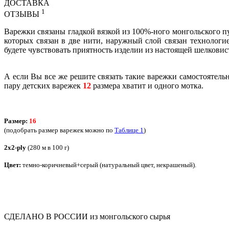
ДОСТАВКА
1
ОТЗЫВЫ
Варежки связаны гладкой вязкой из 100%-ного монгольского пух
которых связан в две нити, наружный слой связан технолог
будете чувствовать приятность изделии из настоящей шелковис
А если Вы все же решите связать такие варежки самостоятель
пару детских варежек
12
размера хватит и одного мотка.
Размер:
16
(подобрать размер варежек можно по
Таблице 1
)
2х2-ply
(280 м в 100 г)
Цвет:
темно-коричневый+серый
(натуральный цвет, некрашеный).
СДЕЛАНО В РОССИИ из монгольского сырья