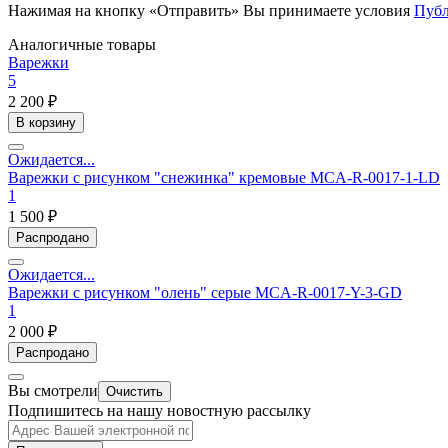
Нажимая на кнопку «Отправить» Вы принимаете условия
Публ
Аналогичные товары
Варежки
5
2 200 ₽
В корзину
Ожидается...
Варежки с рисунком "снежинка" кремовые MCA-R-0017-1-LD
1
1 500 ₽
Распродано
Ожидается...
Варежки с рисунком "олень" серые MCA-R-0017-Y-3-GD
1
2 000 ₽
Распродано
Вы смотрели
Очистить
Подпишитесь на нашу новостную рассылку