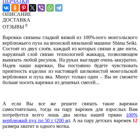
ПЕРЧАТКИ
ОПИСАНИЕ
ДОСТАВКА
0
ОТЗЫВЫ
Варежки связаны гладкой вязкой из 100%-ного монгольского
верблюжьего пуха на японской вязальной машине Shima Seiki.
Состоят из двух слоёв, каждый из которых связан в две нити,
наружный слой связан технологией жаккард, позволяющем
вывязать любой рисунок. На руках выглядят очень аккуратно.
Надев наши варежки, Вы постоянно будете чувствовать
приятность изделии из настоящей шелковистой монгольской
верблюжки и пуха яка. Минус только один – Вы не сможете
больше носить варежки из дешевых смесей...
А если Вы все же решите связать такие варежки
самостоятельно, тогда на пару варежек для взрослых Вам
потребуется всего лишь два мотка нашей пряжи
100%
верблюжий пух по 50 г (200 м)
. А на пару детских варежек
12
размера хватит и одного мотка.