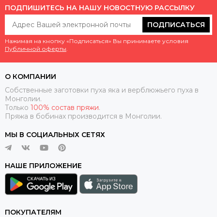
ПОДПИШИТЕСЬ НА НАШУ НОВОСТНУЮ РАССЫЛКУ
ПОДПИСАТЬСЯ
Нажимая на кнопку «Подписаться» Вы принимаете условия
Публичной оферты
.
О КОМПАНИИ
Собственные заготовки пуха яка и верблюжьего пуха в
Монголии.
Только
100% состав пряжи
.
Пряжа в бобинах производится в Монголии.
МЫ В СОЦИАЛЬНЫХ СЕТЯХ
НАШЕ ПРИЛОЖЕНИЕ
ПОКУПАТЕЛЯМ