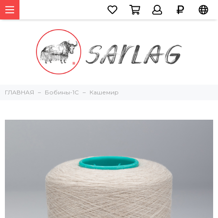
ГЛАВНАЯ
Бобины-1С
Кашемир