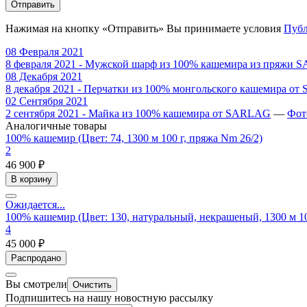
Отправить
Нажимая на кнопку «Отправить» Вы принимаете условия
Публ
08 Февраля 2021
8 февраля 2021 - Мужской шарф из 100% кашемира из пряжи
08 Декабря 2021
8 декабря 2021 - Перчатки из 100% монгольского кашемира о
02 Сентября 2021
2 сентября 2021 - Майка из 100% кашемира от SARLAG
—
Фот
Аналогичные товары
100% кашемир (Цвет: 74, 1300 м 100 г, пряжа Nm 26/2)
2
46 900 ₽
В корзину
Ожидается...
100% кашемир (Цвет: 130, натуральный, некрашеный, 1300 м 10
4
45 000 ₽
Распродано
Вы смотрели
Очистить
Подпишитесь на нашу новостную рассылку