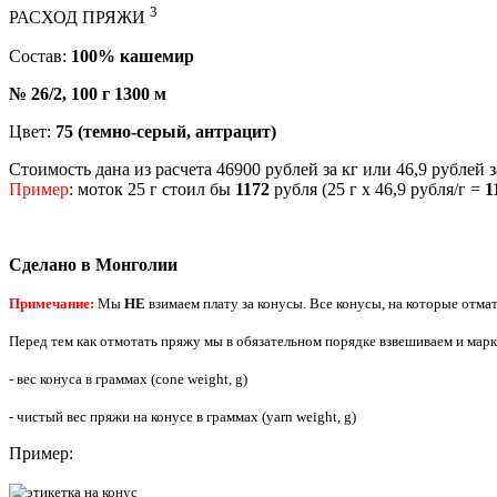
3
РАСХОД ПРЯЖИ
Состав:
100% кашемир
№ 26/2, 100 г 1300 м
Цвет:
75 (темно-серый, антрацит)
Стоимость дана из расчета 46900 рублей за кг или 46,9 рублей з
Пример
: моток 25 г стоил бы
1172
рубля (25 г х 46,9 рубля/г =
1
Сделано в Монголии
Примечание:
Мы
НЕ
взимаем плату за конусы. Все конусы, на которые отм
Перед тем как отмотать пряжу мы в обязательном порядке взвешиваем и м
- вес конуса в граммах (cone weight, g)
- чистый вес пряжи на конусе в граммах (yarn weight, g)
Пример: