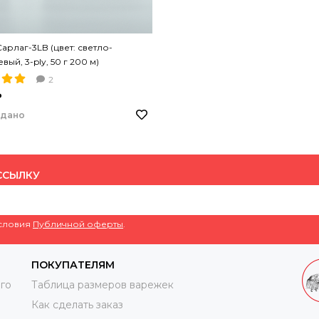
арлаг-3LB (цвет: светло-
ый, 3-ply, 50 г 200 м)
2
₽
одано
ССЫЛКУ
условия
Публичной оферты
.
ПОКУПАТЕЛЯМ
го
Таблица размеров варежек
Как сделать заказ