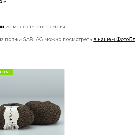
0 м
ии
из монгольского сырья
из пряжи SARLAG можно посмотреть
в нашем ФотоБ
ТСЯ...