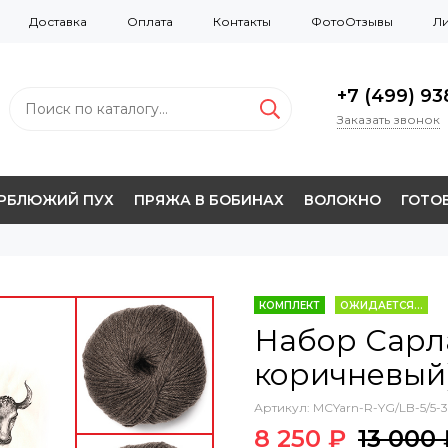
Доставка
Оплата
Контакты
ФотоОтзывы
Ли
+7 (499) 938
Заказать звонок
ЕРБЛЮЖИЙ ПУХ
ПРЯЖА В БОБИНАХ
ВОЛОКНО
ГОТОВ
КОМПЛЕКТ
ОЖИДАЕТСЯ...
Набор Сарла
коричневый)
Артикул:
MCYarn-R-YG/LB-5/5-3
8 250 ₽
13 000