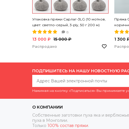
Упаковка пряжи Сарлаг-3LG (10 мотков,
Пряжа С
цвет: светло-серый, 3-ply, 50 г 200 м)
коричнев
8
13 000 ₽
15 000 ₽
1 300 
Распродано
Распр
ПОДПИШИТЕСЬ НА НАШУ НОВОСТНУЮ РА
Нажимая на кнопку «Подписаться» Вы принимаете 
О КОМПАНИИ
Собственные заготовки пуха яка и верблюжье
пуха в Монголии.
Только
100% состав пряжи
.