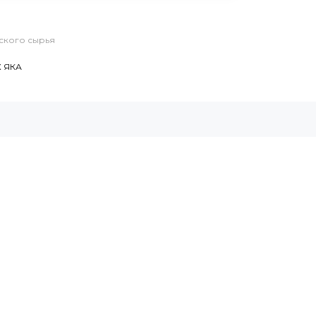
ского сырья
Х ЯКА