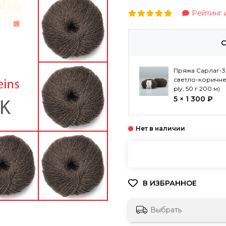
Рейтинг и
С
Пряжа Сарлаг-3L
светло-коричне
ply, 50 г 200 м)
5 × 1 300 ₽
Выбрать