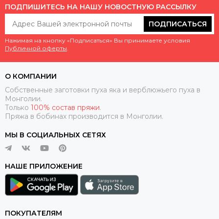
ПОДПИШИТЕСЬ НА НАШУ НОВОСТНУЮ РАССЫЛКУ
ПОДПИСАТЬСЯ
Нажимая на кнопку «Подписаться» Вы принимаете условия
Публичной оферты
.
О КОМПАНИИ
Собственные заготовки пуха яка и верблюжьего пуха в
Монголии.
Только
100% состав пряжи
.
Пряжа в бобинах производится в Монголии.
МЫ В СОЦИАЛЬНЫХ СЕТЯХ
НАШЕ ПРИЛОЖЕНИЕ
ПОКУПАТЕЛЯМ