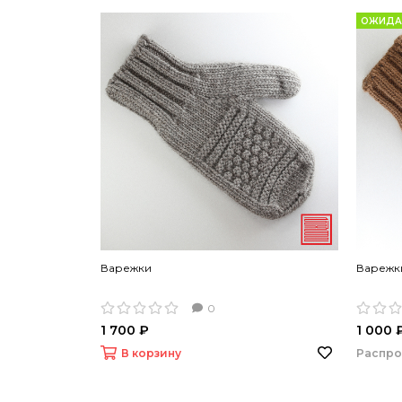
ОЖИДАЕ
Варежки
Варежк
0
1 700 ₽
1 000 
В корзину
Распр