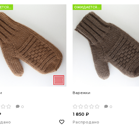
ТСЯ...
ОЖИДАЕТСЯ...
и
Варежки
0
0
₽
1 850 ₽
одано
Распродано