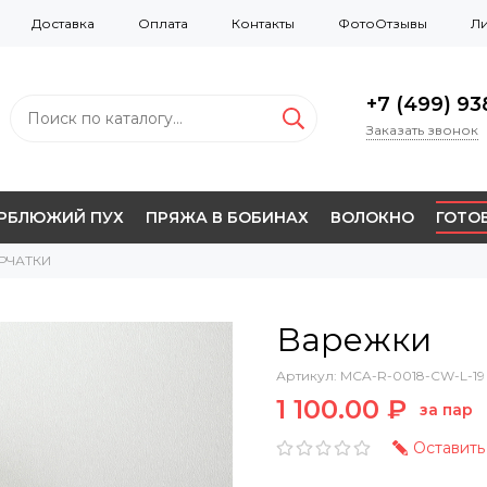
Доставка
Оплата
Контакты
ФотоОтзывы
Ли
+7 (499) 938
Заказать звонок
ЕРБЛЮЖИЙ ПУХ
ПРЯЖА В БОБИНАХ
ВОЛОКНО
ГОТОВ
РЧАТКИ
Варежки
Артикул:
MCA-R-0018-CW-L-19
1 100.00 ₽
за пар
Оставить