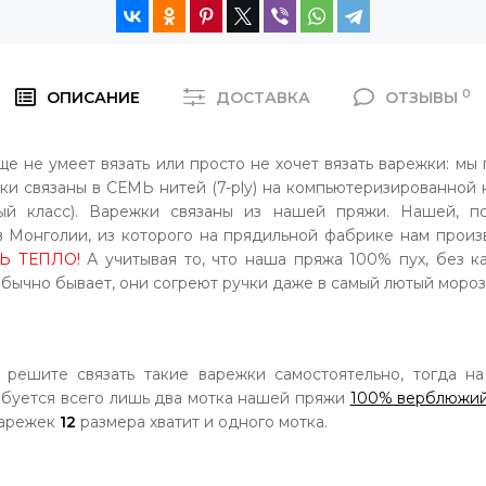
0
ОПИСАНИЕ
ДОСТАВКА
ОТЗЫВЫ
ще не умеет вязать или просто не хочет вязать варежки: мы
ки связаны в СЕМЬ нитей (
7-ply
) на компьютеризированной 
ый класс).
Варежки связаны из нашей пряжи. Нашей, п
 в Монголии, из которого на прядильной фабрике нам произ
Ь ТЕПЛО!
А учитывая то, что наша пряжа 100% пух, без к
 обычно бывает, они согреют ручки даже в самый лютый мороз
решите связать такие варежки самостоятельно, тогда н
ебуется всего лишь два мотка нашей пряжи
100% верблюжий 
варежек
12
размера хватит и одного мотка.