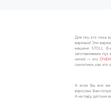
Для тех,
кто пока е
варежки! Эти вареж
машине
STOLL (5-
заготавливаем пух
нитей — это
ОЧЕН
синтетики, как это
А если Вы все же 
взрослых Вам потр
А на пару детских 