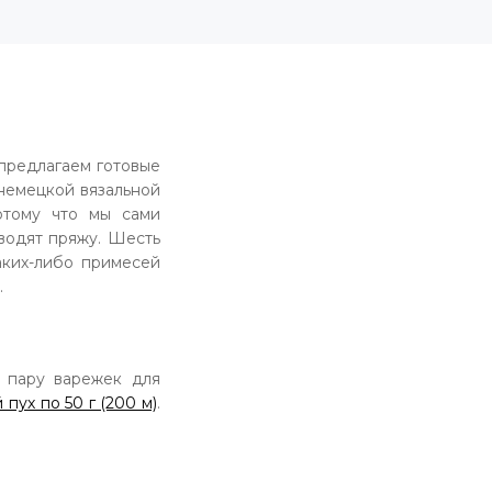
 предлагаем готовые
немецкой вязальной
отому что мы сами
водят пряжу. Шесть
аких-либо примесей
.
а пару варежек для
пух по 50 г (200 м)
.