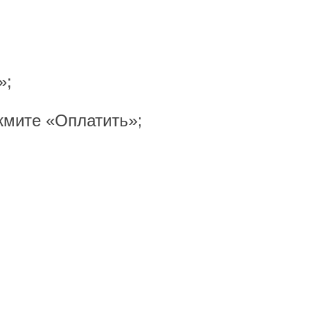
»;
жмите «Оплатить»;