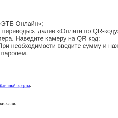
«ЭТБ Онлайн»;
 переводы», далее «Оплата по QR-коду
мера. Наведите камеру на QR-код;
При необходимости введите сумму и на
 паролем.
бличной оферты
.
Монголии.