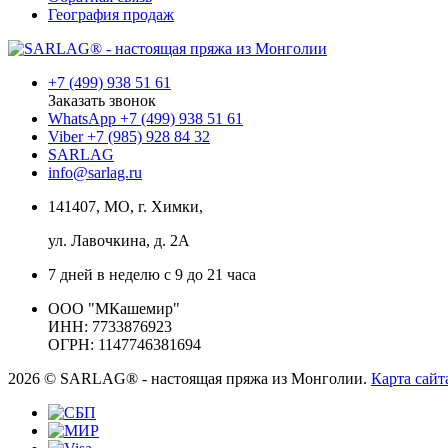
География продаж
+7 (499) 938 51 61
Заказать звонок
WhatsApp +7 (499) 938 51 61
Viber +7 (985) 928 84 32
SARLAG
info@sarlag.ru
141407, МО, г. Химки,
ул. Лавочкина, д. 2А
7 дней в неделю с 9 до 21 часа
ООО "МКашемир"
ИНН: 7733876923
ОГРН: 1147746381694
2026 © SARLAG® - настоящая пряжа из Монголии.
Карта сайт