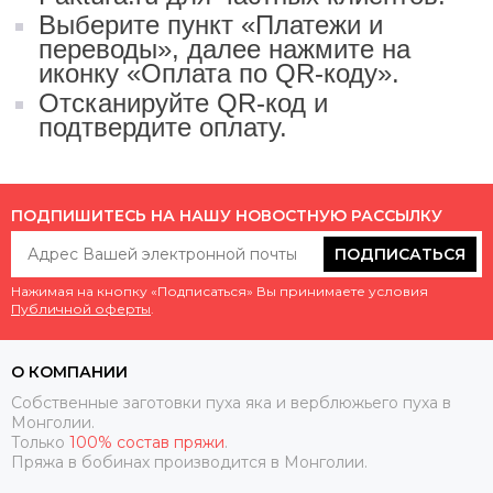
Выберите пункт «Платежи и
переводы», далее нажмите на
иконку «Оплата по QR-коду».
Отсканируйте QR-код и
подтвердите оплату.
ПОДПИШИТЕСЬ НА НАШУ НОВОСТНУЮ РАССЫЛКУ
ПОДПИСАТЬСЯ
Нажимая на кнопку «Подписаться» Вы принимаете условия
Публичной оферты
.
О КОМПАНИИ
Собственные заготовки пуха яка и верблюжьего пуха в
Монголии.
Только
100% состав пряжи
.
Пряжа в бобинах производится в Монголии.