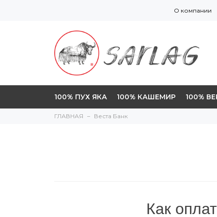
О компании
100% ПУХ ЯКА
100% КАШЕМИР
100% В
ГЛАВНАЯ
Веста Банк
Как опла