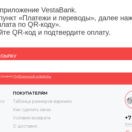
 приложение VestaBank.
пункт «Платежи и переводы», далее на
плата по QR-коду».
те QR-код и подтвердите оплату.
ССЫЛКУ
условия
Публичной оферты
.
ПОКУПАТЕЛЯМ
го
Таблица размеров варежек
Как сделать заказ
+7
Условия возврата
Зак
О доставке