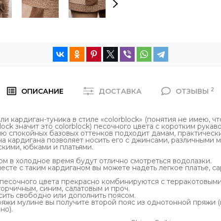
2
ОПИСАНИЕ
ДОСТАВКА
ОТЗЫВЫ
и кардиган-туника в стиле «colorblock» (понятия не имею, что
block значит это
c
olorblock)
песочного цвета с коротким рукаво
ю спокойных базовых оттенков подходит дамам, практически
а кардигана позволяет носить его с джинсами, различными 
скими, юбками и платьями.
м в холодное время будут отлично смотреться водолазки.
месте с таким кардиганом вы можете надеть легкое платье, с
песочного цвета прекрасно комбинируются с терракотовыми
горчичным, синим, салатовым и проч.
ить свободно или дополнить поясом.
пряжи мулине вы получите второй пояс из однотонной пряжи (
но).