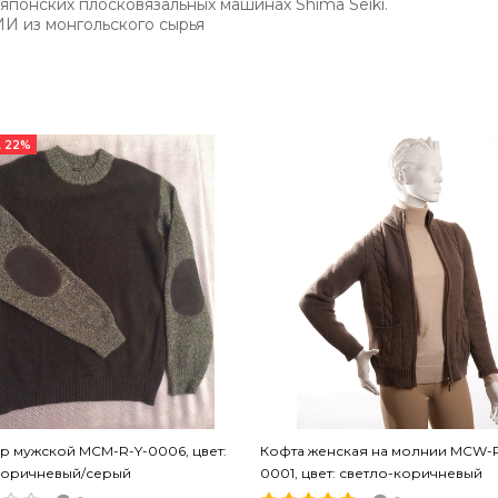
 японских плосковязальных машинах
Shima Seiki.
 из монгольского сырья
 22%
 мужской MCM-R-Y-0006, цвет:
Кофта женская на молнии MCW-R
коричневый/серый
0001, цвет: светло-коричневый