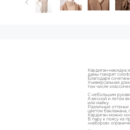
Кардиган-накидка ил
дамы говорят
c
olor
Благодаря сочетани
Универсальная длин
том числе классиче
С небольшим рукаво
А весной и летом в
или майку.
Различные оттенки 
цветом баклажана, 
Кардиган можно нос
В пару к поясу из 
«наборов» ограниче