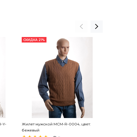
СКИДКА 21%
-Y-
Жилет мужской MCM-R-0004, цвет:
Жилет женски
бежевый